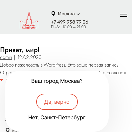
Москва
+7 499 938 79 06
Пн-Вс: 10.00 — 21.00
Привет, мир!
admin
|
12.02.2020
Добро пожаловать в WordPress. Это ваша первая запись.
Отредактируйте или удалите ее, затем начинайте создавать!
Categories:
Без рубрики
|
Comments
Ваш город Москва?
© 2008 — 2026
Да, верно
Политика конфиденциальности
Нет, Санкт-Петербург
Обработка персональных данных
Москва