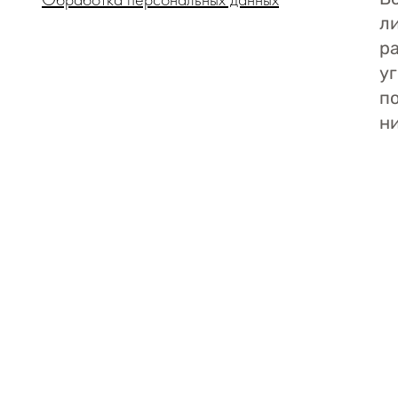
ли
р
у
п
ни